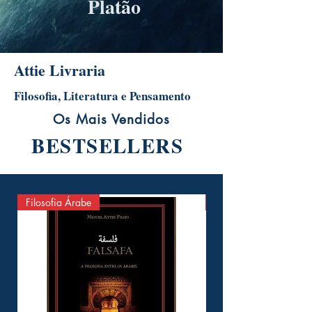
Platão
Attie Livraria
Filosofia, Literatura e Pensamento
Os Mais Vendidos
BESTSELLERS
Filosofia Árabe
Antropologia Filosófic