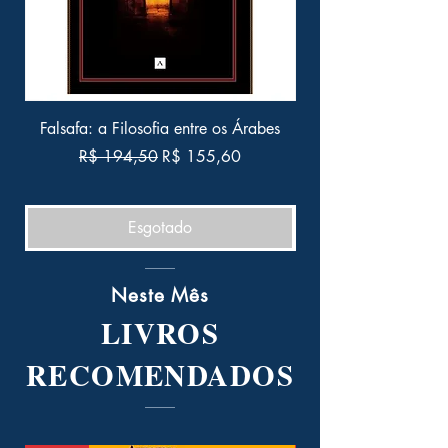
Falsafa: a Filosofia entre os Árabes
Marcas e Pensamento
Preço normal
Preço promocional
R$ 194,50
R$ 155,60
Esgotado
Neste Mês
LIVROS
RECOMENDADOS