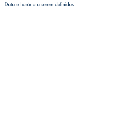
Data e horário a serem definidos
Where
Live
RSVP NOW
Assista ao vídeo!