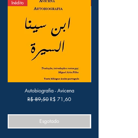
Inédito
1001 Noites
Autobiografia - Avicena
Na Senda das Noit
Talismãs" e as "Mil
Preço normal
Preço promocional
R$ 89,50
R$ 71,60
Esgotado